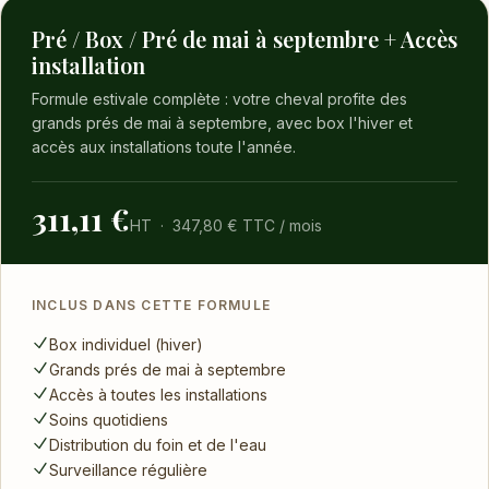
Pré / Box / Pré de mai à septembre + Accès
installation
Formule estivale complète : votre cheval profite des
grands prés de mai à septembre, avec box l'hiver et
accès aux installations toute l'année.
311,11 €
HT · 347,80 € TTC / mois
INCLUS DANS CETTE FORMULE
Box individuel (hiver)
Grands prés de mai à septembre
Accès à toutes les installations
Soins quotidiens
Distribution du foin et de l'eau
Surveillance régulière