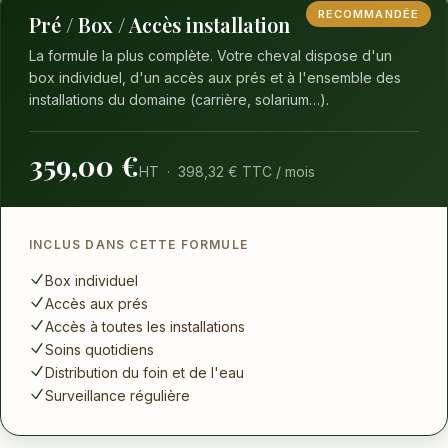
RECOMMANDÉE
Pré / Box / Accès installation
La formule la plus complète. Votre cheval dispose d'un
box individuel, d'un accès aux prés et à l'ensemble des
installations du domaine (carrière, solarium…).
359,00 €
HT · 398,32 € TTC / mois
INCLUS DANS CETTE FORMULE
Box individuel
Accès aux prés
Accès à toutes les installations
Soins quotidiens
Distribution du foin et de l'eau
Surveillance régulière